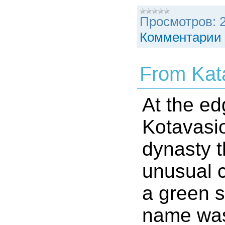
Просмотров:
Комментарии 
From Kat
At the ed
Kotavasio
dynasty t
unusual c
a green s
name was 