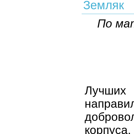
Земляк
По ма
Лучших
напра
доброво
корпус