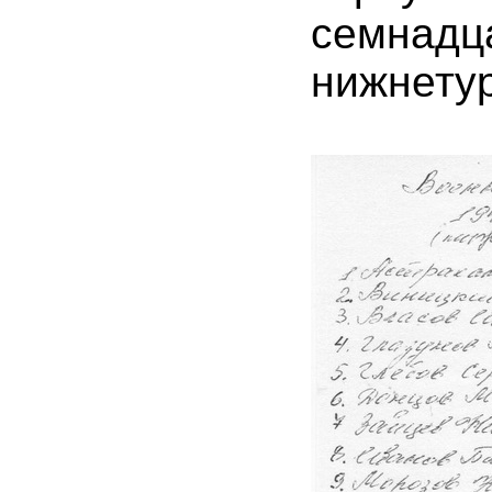
семнад
нижнету