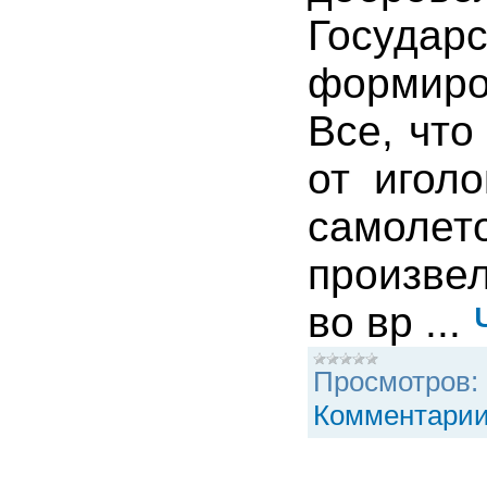
Государ
формиро
Все, что
от игол
самолет
произве
во вр
...
Просмотров:
Комментарии