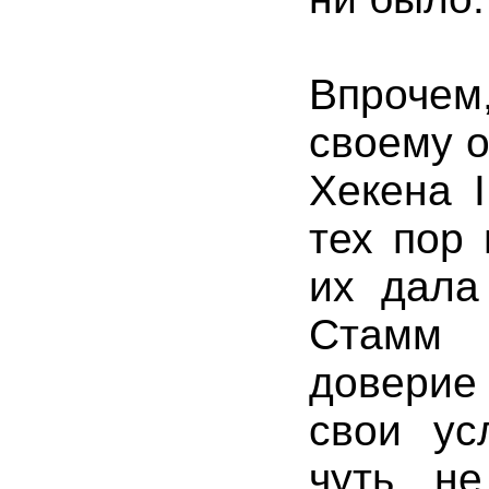
Впрочем
своему о
Хекена I
тех пор
их дала
Стамм 
доверие
свои ус
чуть н