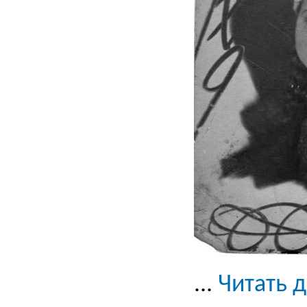
...
Читать 