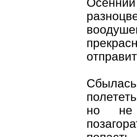
Осенни
разноцв
воодуш
прекрас
отправит
Сбылас
полетет
но не 
позагор