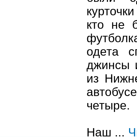
курточк
кто не 
футболк
одета с
джинсы 
из Нижн
автобус
четыре.
Наш
...
Ч