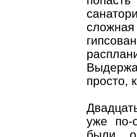
попаст
санато
сложна
гипсо
расплан
Выдержат
просто, 
Двадцат
уже по-
были о