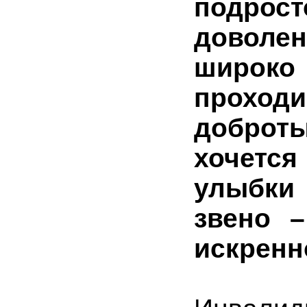
подрост
доволе
широко
проход
доброты
хочетс
улыбки
звено 
искренн