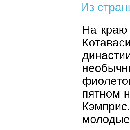
Из стран
На краю 
Котавас
династи
необыч
фиолет
пятном н
Кэмпри
молод