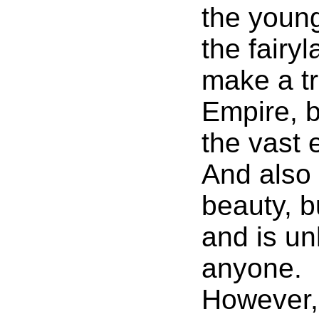
the young
the fairyl
make a tr
Empire, 
the vast 
And also
beauty, b
and is unl
anyone.
However, 