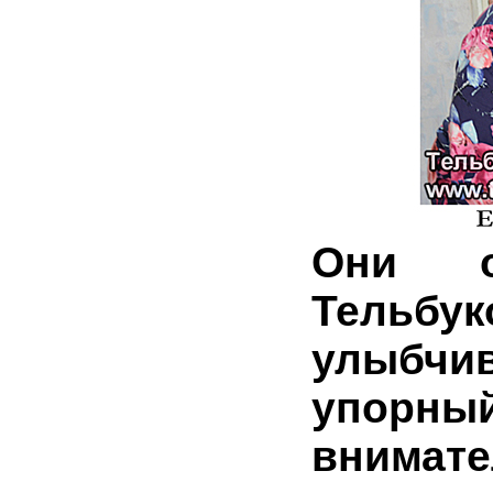
Они о
Тельб
улыбчи
упорны
внима