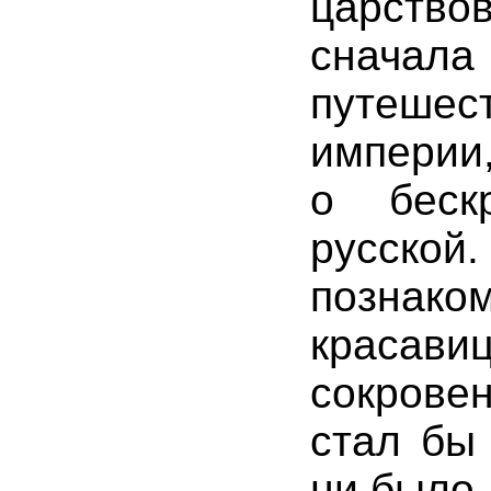
царствов
сначал
путеше
империи
о беск
русск
позна
красавиц
сокрове
стал бы
ни было.