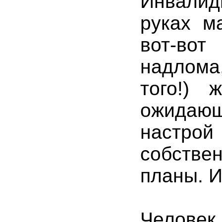
Инвалид
руках м
вот-во
надлома,
того!) 
ожидаю
настрой
собстве
планы. И
Человек