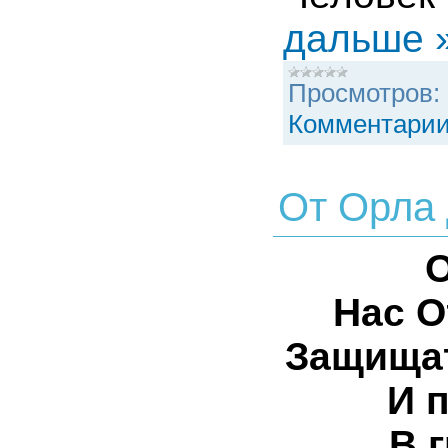
дальше 
Просмотров:
Комментарии
От Орла 
О
Нас О
Защищат
И 
В 