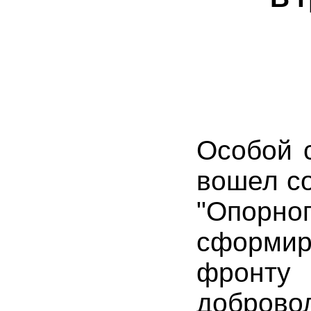
Особой 
вошел со
"Опор
сформир
фрон
доброво